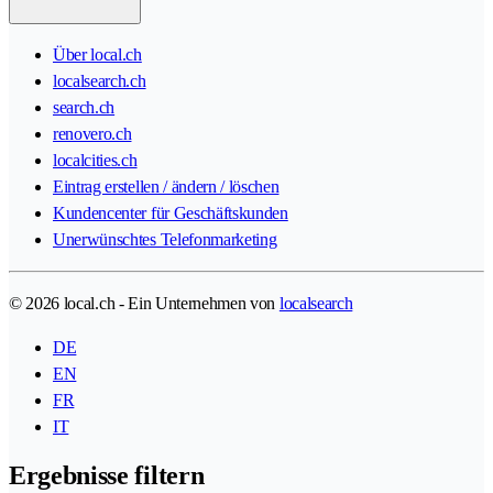
Über local.ch
localsearch.ch
search.ch
renovero.ch
localcities.ch
Eintrag erstellen / ändern / löschen
Kundencenter für Geschäftskunden
Unerwünschtes Telefonmarketing
© 2026 local.ch - Ein Unternehmen von
localsearch
DE
EN
FR
IT
Ergebnisse filtern