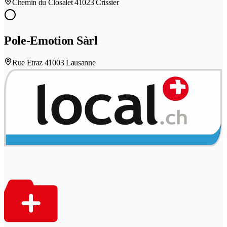
Chemin du Closalet 4
1023 Crissier
Pole-Emotion Sàrl
Rue Etraz 4
1003 Lausanne