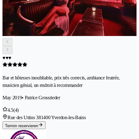
♥️♥️♥️
Bar et hôtesses inoubliable, prix très corrects, ambiance feutrée,
musicien génial, un endroit à recommander
May 2019
• Patrice Grossrieder
4.5
(4)
Rue des Uttins 38
1400 Yverdon-les-Bains
Termin reservieren