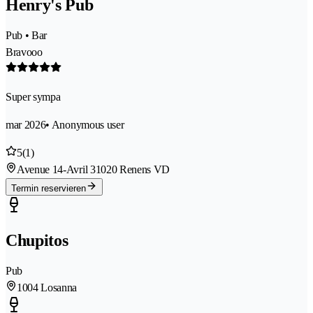
Henry's Pub
Pub • Bar
Bravooo
Super sympa
mar 2026
• Anonymous user
5
(1)
Avenue 14-Avril 3
1020 Renens VD
Termin reservieren
Chupitos
Pub
1004 Losanna