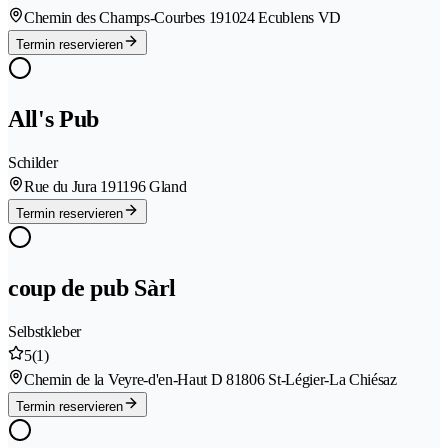
Chemin des Champs-Courbes 19
1024 Ecublens VD
Termin reservieren
All's Pub
Schilder
Rue du Jura 19
1196 Gland
Termin reservieren
coup de pub Sàrl
Selbstkleber
5
(1)
Chemin de la Veyre-d'en-Haut D 8
1806 St-Légier-La Chiésaz
Termin reservieren