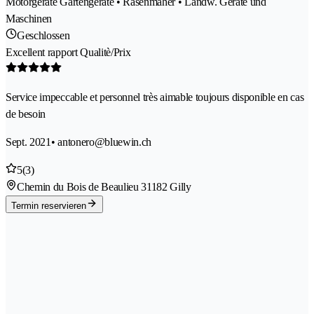
Motorgeräte Gartengeräte • Rasenmäher • Landw. Geräte und
Maschinen
Geschlossen
Excellent rapport Qualitè/Prix
Service impeccable et personnel très aimable toujours disponible en cas
de besoin
Sept. 2021
• antonero@bluewin.ch
5
(3)
Chemin du Bois de Beaulieu 3
1182 Gilly
Termin reservieren