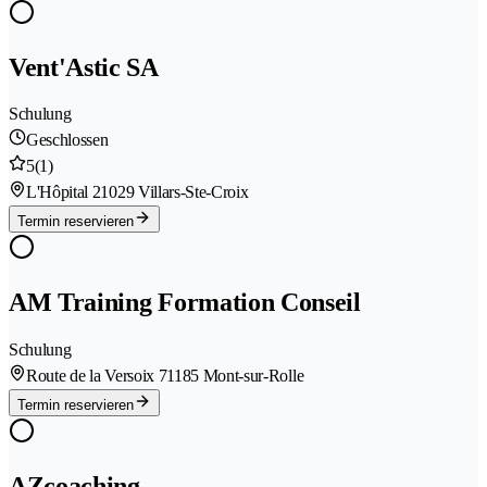
Vent'Astic SA
Schulung
Geschlossen
5
(1)
L'Hôpital 2
1029 Villars-Ste-Croix
Termin reservieren
AM Training Formation Conseil
Schulung
Route de la Versoix 7
1185 Mont-sur-Rolle
Termin reservieren
AZcoaching