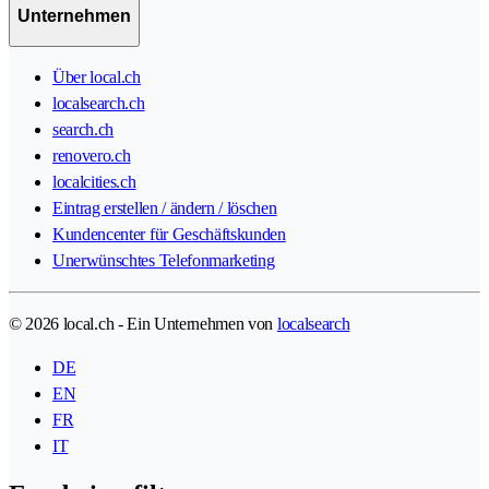
Unternehmen
Über local.ch
localsearch.ch
search.ch
renovero.ch
localcities.ch
Eintrag erstellen / ändern / löschen
Kundencenter für Geschäftskunden
Unerwünschtes Telefonmarketing
© 2026 local.ch - Ein Unternehmen von
localsearch
DE
EN
FR
IT