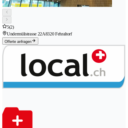
5
(2)
Undermülistrasse 22A
8320 Fehraltorf
Offerte anfragen