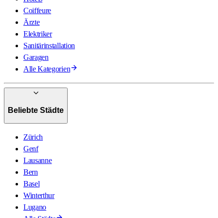
Coiffeure
Ärzte
Elektriker
Sanitärinstallation
Garagen
Alle Kategorien
Beliebte Städte
Zürich
Genf
Lausanne
Bern
Basel
Winterthur
Lugano