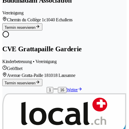
Buddhadam Association
Vereinigung
Chemin du Collège 1c
1040 Echallens
Termin reservieren
CVE Grattapaille Garderie
Kinderbetreuung • Vereinigung
Geöffnet
Avenue Gratta-Paille 18
1018 Lausanne
Termin reservieren
Weiter
1
16