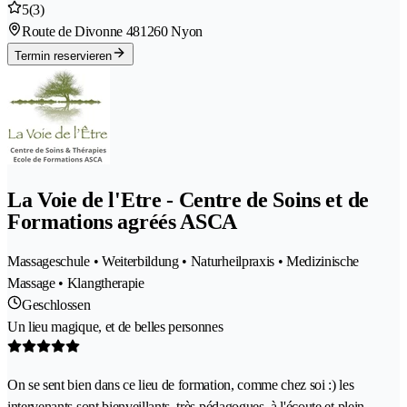
5
(3)
Route de Divonne 48
1260 Nyon
Termin reservieren
La Voie de l'Etre - Centre de Soins et de
Formations agréés ASCA
Massageschule • Weiterbildung • Naturheilpraxis • Medizinische
Massage • Klangtherapie
Geschlossen
Un lieu magique, et de belles personnes
On se sent bien dans ce lieu de formation, comme chez soi :) les
intervenants sont bienveillants, très pédagogues, à l'écoute et plein