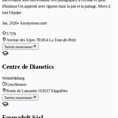
d'humour On apprend avec rigueur dans la joie et la partage. Merci à
tout l'équipe
Jan. 2026
• Anonymous user
3.7
(9)
Avenue des Alpes 78
1814 La Tour-de-Peilz
Termin reservieren
Centre de Dianetics
Weiterbildung
Geschlossen
Route de Lausanne 16
1037 Etagnières
Termin reservieren
Formadult Sàrl