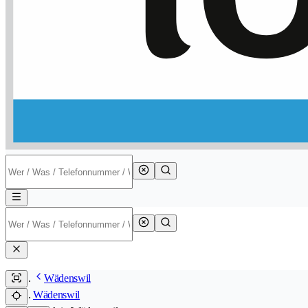
Wädenswil
Wädenswil