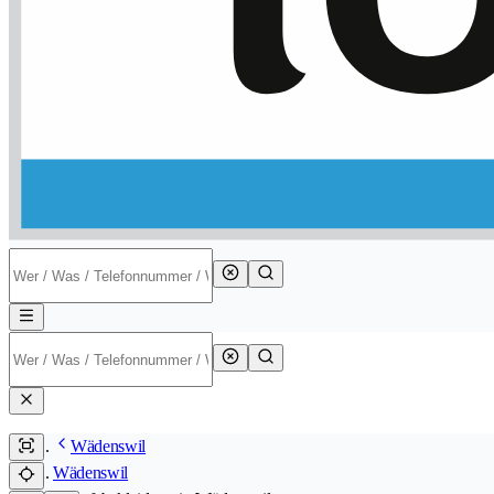
Wädenswil
Wädenswil