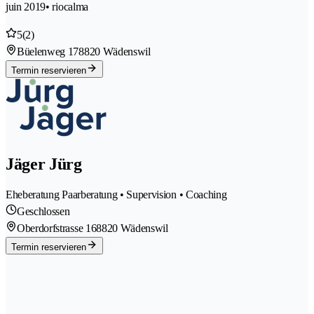
juin 2019
• riocalma
5
(2)
Büelenweg 17
8820 Wädenswil
Termin reservieren
Jäger Jürg
Eheberatung Paarberatung • Supervision • Coaching
Geschlossen
Oberdorfstrasse 16
8820 Wädenswil
Termin reservieren