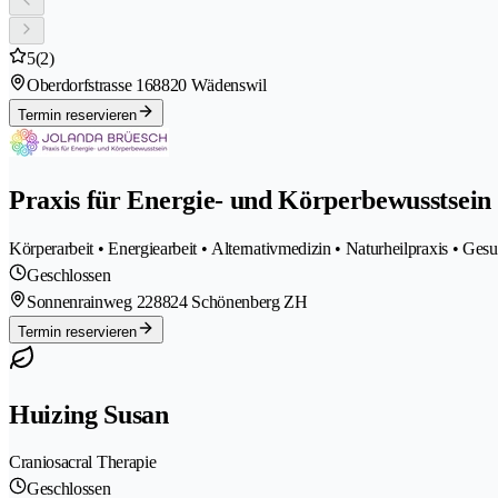
5
(2)
Oberdorfstrasse 16
8820 Wädenswil
Termin reservieren
Praxis für Energie- und Körperbewusstsein
Körperarbeit • Energiearbeit • Alternativmedizin • Naturheilpraxis • Ges
Geschlossen
Sonnenrainweg 22
8824 Schönenberg ZH
Termin reservieren
Huizing Susan
Craniosacral Therapie
Geschlossen