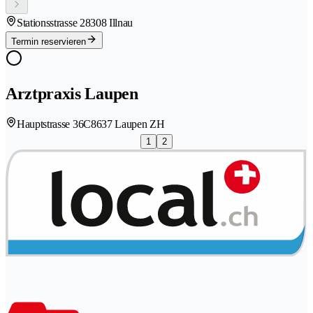
Stationsstrasse 2
8308 Illnau
Termin reservieren
Arztpraxis Laupen
Hauptstrasse 36C
8637 Laupen ZH
1
2