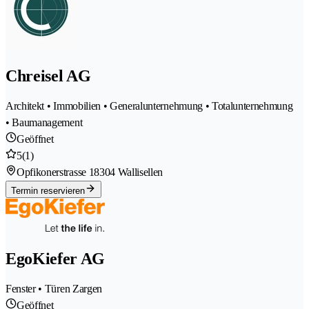
Chreisel AG
Architekt • Immobilien • Generalunternehmung • Totalunternehmung
• Baumanagement
Geöffnet
5
(1)
Opfikonerstrasse 1
8304 Wallisellen
Termin reservieren
EgoKiefer AG
Fenster • Türen Zargen
Geöffnet