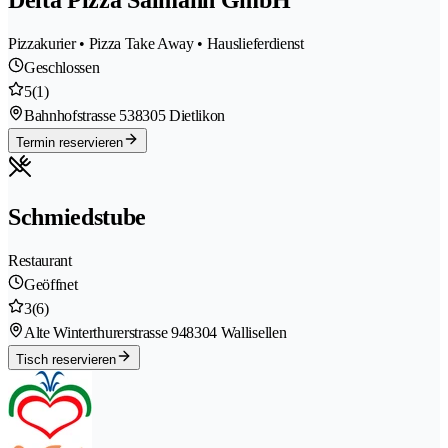
Delta Pizza Salmann GmbH
Pizzakurier • Pizza Take Away • Hauslieferdienst
Geschlossen
5
(1)
Bahnhofstrasse 53
8305 Dietlikon
Termin reservieren
Schmiedstube
Restaurant
Geöffnet
3
(6)
Alte Winterthurerstrasse 94
8304 Wallisellen
Tisch reservieren