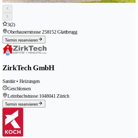
3
(2)
Oberhauserstrasse 25
8152 Glattbrugg
Termin reservieren
ZirkTech GmbH
Sanitär • Heizungen
Geschlossen
Leimbachstrasse 104
8041 Zürich
Termin reservieren