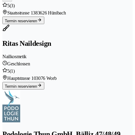
5
(3)
Staatsstrasse 138
3626 Hünibach
Termin reservieren
Ritas Naildesign
Nailkosmetik
Geschlossen
5
(1)
Hauptstrasse 10
3076 Worb
Termin reservieren
Podologie Thun GmbH, Bälliz 47/48/49