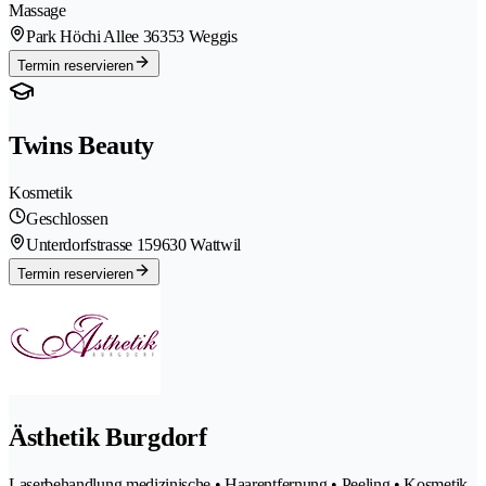
Massage
Park Höchi Allee 3
6353 Weggis
Termin reservieren
Twins Beauty
Kosmetik
Geschlossen
Unterdorfstrasse 15
9630 Wattwil
Termin reservieren
Ästhetik Burgdorf
Laserbehandlung medizinische • Haarentfernung • Peeling • Kosmetik