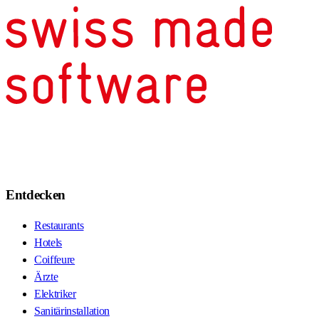
Entdecken
Restaurants
Hotels
Coiffeure
Ärzte
Elektriker
Sanitärinstallation