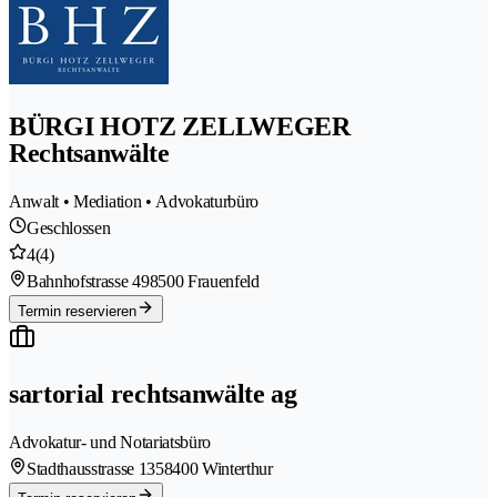
BÜRGI HOTZ ZELLWEGER
Rechtsanwälte
Anwalt • Mediation • Advokaturbüro
Geschlossen
4
(4)
Bahnhofstrasse 49
8500 Frauenfeld
Termin reservieren
sartorial rechtsanwälte ag
Advokatur- und Notariatsbüro
Stadthausstrasse 135
8400 Winterthur