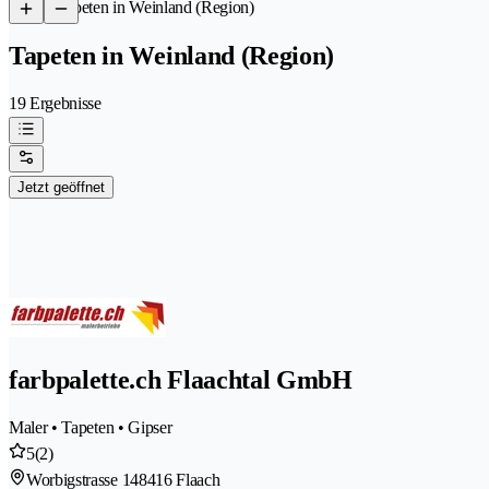
/
Tapeten in Weinland (Region)
Tapeten in Weinland (Region)
19 Ergebnisse
Jetzt geöffnet
farbpalette.ch Flaachtal GmbH
Maler • Tapeten • Gipser
5
(2)
Worbigstrasse 14
8416 Flaach