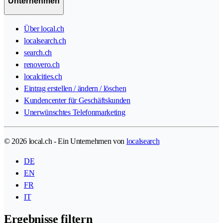
Unternehmen
Über local.ch
localsearch.ch
search.ch
renovero.ch
localcities.ch
Eintrag erstellen / ändern / löschen
Kundencenter für Geschäftskunden
Unerwünschtes Telefonmarketing
© 2026 local.ch - Ein Unternehmen von
localsearch
DE
EN
FR
IT
Ergebnisse filtern