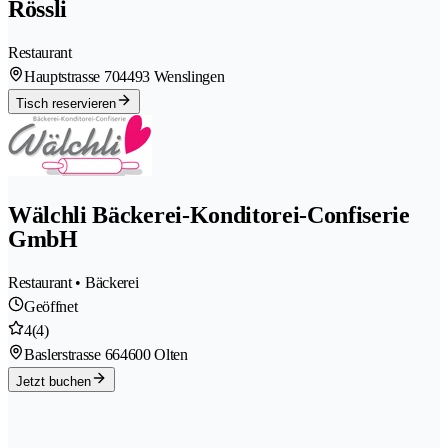
Rössli
Restaurant
Hauptstrasse 70
4493 Wenslingen
Tisch reservieren
Wälchli Bäckerei-Konditorei-Confiserie
GmbH
Restaurant • Bäckerei
Geöffnet
4
(4)
Baslerstrasse 66
4600 Olten
Jetzt buchen