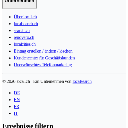
Unternehmen
Über local.ch
localsearch.ch
search.ch
renovero.ch
localcities.ch
Eintrag erstellen / ändern / löschen
Kundencenter für Geschäftskunden
Unerwünschtes Telefonmarketing
© 2026 local.ch - Ein Unternehmen von
localsearch
DE
EN
FR
IT
Ergebnisse filtern