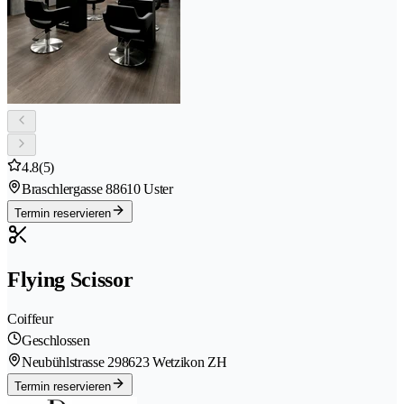
4.8
(5)
Braschlergasse 8
8610 Uster
Termin reservieren
Flying Scissor
Coiffeur
Geschlossen
Neubühlstrasse 29
8623 Wetzikon ZH
Termin reservieren