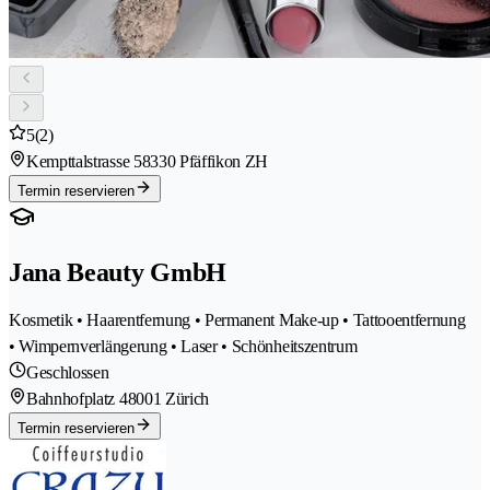
5
(2)
Kempttalstrasse 5
8330 Pfäffikon ZH
Termin reservieren
Jana Beauty GmbH
Kosmetik • Haarentfernung • Permanent Make-up • Tattooentfernung
• Wimpernverlängerung • Laser • Schönheitszentrum
Geschlossen
Bahnhofplatz 4
8001 Zürich
Termin reservieren