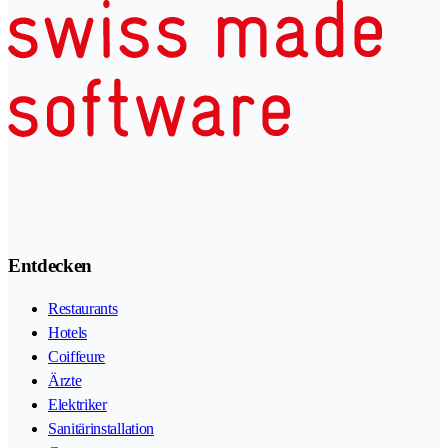
Entdecken
Restaurants
Hotels
Coiffeure
Ärzte
Elektriker
Sanitärinstallation