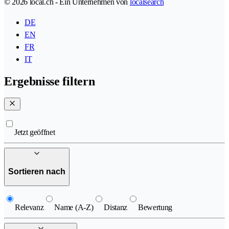
© 2026 local.ch - Ein Unternehmen von
localsearch
DE
EN
FR
IT
Ergebnisse filtern
Jetzt geöffnet
Sortieren nach
Relevanz
Name (A-Z)
Distanz
Bewertung