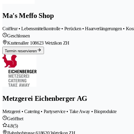
Ma's Meffo Shop
Coiffeur • Lebensmittelkontrolle • Perücken • Haarverlängerungen • Kos
Geschlossen
Krattenallee 10
8623 Wetzikon ZH
Termin reservieren
Metzgerei Eichenberger AG
Metzgerei • Catering • Partyservice • Take Away • Bioprodukte
Geöffnet
4.8
(5)
Bahnhofstrasse 61
8620 Wetzikon ZH