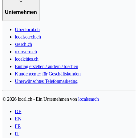
Unternehmen
Über local.ch
localsearch.ch
search.ch
renovero.ch
localcities.ch
Eintrag erstellen / ändern / löschen
Kundencenter für Geschäftskunden
Unerwünschtes Telefonmarketing
© 2026 local.ch - Ein Unternehmen von
localsearch
DE
EN
FR
IT