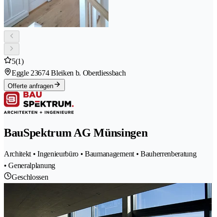
5
(1)
Eggle 2
3674 Bleiken b. Oberdiessbach
Offerte anfragen
BauSpektrum AG Münsingen
Architekt • Ingenieurbüro • Baumanagement • Bauherrenberatung
• Generalplanung
Geschlossen