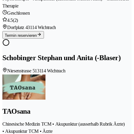
Therapie
Geschlossen
4.5
(2)
Dorfplatz 4
3114 Wichtrach
Termin reservieren
Schobinger Stephan und Anita (-Blaser)
Niesenstrasse 51
3114 Wichtrach
TAOsana
Chinesische Medizin TCM • Akupunktur (ausserhalb Rubrik Ärzte)
• Akupunktur TCM • Ärzte