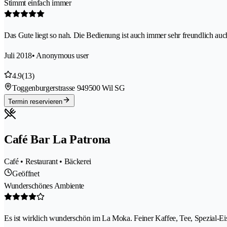
Stimmt einfach immer
Das Gute liegt so nah. Die Bedienung ist auch immer sehr freundlich auc
Juli 2018
• Anonymous user
4.9
(13)
Toggenburgerstrasse 94
9500 Wil SG
Termin reservieren
Café Bar La Patrona
Café • Restaurant • Bäckerei
Geöffnet
Wunderschönes Ambiente
Es ist wirklich wunderschön im La Moka. Feiner Kaffee, Tee, Spezial-Ei