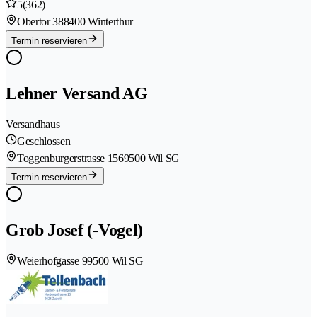
5
(362)
Obertor 38
8400 Winterthur
Termin reservieren
Lehner Versand AG
Versandhaus
Geschlossen
Toggenburgerstrasse 156
9500 Wil SG
Termin reservieren
Grob Josef (-Vogel)
Weierhofgasse 9
9500 Wil SG