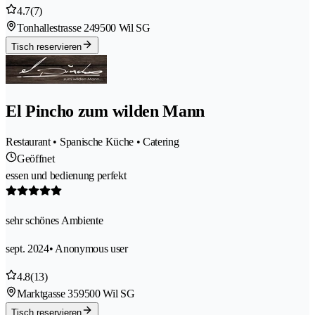
4.7
(7)
Tonhallestrasse 24
9500 Wil SG
Tisch reservieren
El Pincho zum wilden Mann
Restaurant • Spanische Küche • Catering
Geöffnet
essen und bedienung perfekt
sehr schönes Ambiente
sept. 2024
• Anonymous user
4.8
(13)
Marktgasse 35
9500 Wil SG
Tisch reservieren