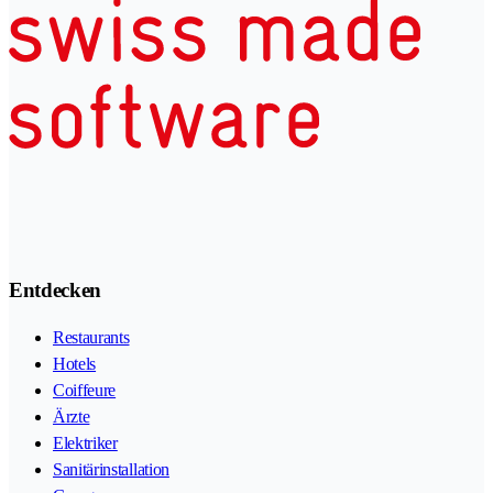
Entdecken
Restaurants
Hotels
Coiffeure
Ärzte
Elektriker
Sanitärinstallation