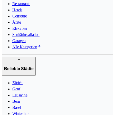
Restaurants
Hotels
Coiffeure
Ärzte
Elektriker
Sanitärinstallation
Garagen
Alle Kategorien
Beliebte Städte
Zürich
Genf
Lausanne
Bern
Basel
Winterthur