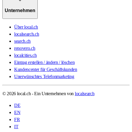
Unternehmen
Über local.ch
localsearch.ch
search.ch
renovero.ch
localcities.ch
Eintrag erstellen / ändern / löschen
Kundencenter für Geschäftskunden
Unerwünschtes Telefonmarketing
© 2026 local.ch - Ein Unternehmen von
localsearch
DE
EN
FR
IT