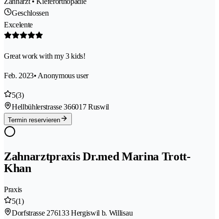
Zahnarzt • Kieferorthopädie
Geschlossen
Excelente
Great work with my 3 kids!
Feb. 2023
• Anonymous user
5
(3)
Hellbühlerstrasse 36
6017 Ruswil
Termin reservieren
Zahnarztpraxis Dr.med Marina Trott-
Khan
Praxis
5
(1)
Dorfstrasse 27
6133 Hergiswil b. Willisau