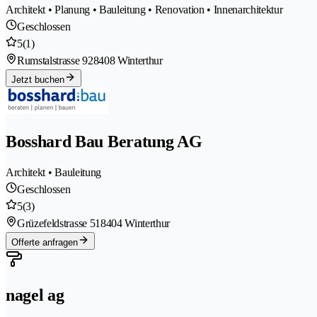
Architekt • Planung • Bauleitung • Renovation • Innenarchitektur
Geschlossen
5
(1)
Rumstalstrasse 92
8408 Winterthur
Jetzt buchen
Bosshard Bau Beratung AG
Architekt • Bauleitung
Geschlossen
5
(3)
Grüzefeldstrasse 51
8404 Winterthur
Offerte anfragen
nagel ag