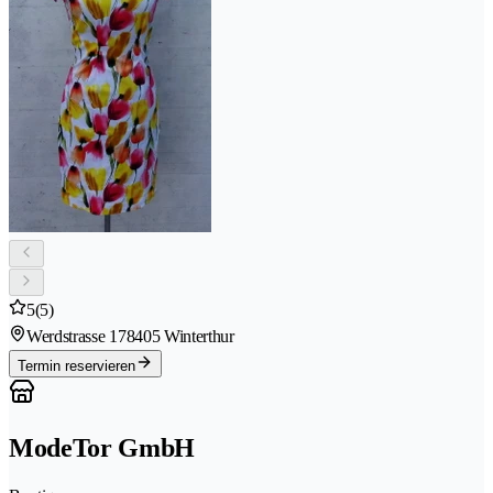
5
(5)
Werdstrasse 17
8405 Winterthur
Termin reservieren
ModeTor GmbH