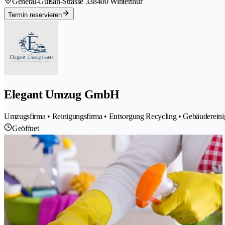
General-Guisan-Strasse 33
8400 Winterthur
Termin reservieren
Elegant Umzug GmbH
Umzugsfirma • Reinigungsfirma • Entsorgung Recycling • Gebäuderei
Geöffnet