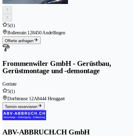
5
(1)
Bollenrain 12
8450 Andelfingen
Offerte anfragen
Frommenwiler GmbH - Gerüstbau,
Gerüstmontage und -demontage
Gerüste
5
(1)
Dorfstrasse 12A
8444 Henggart
Termin reservieren
ABV-ABBRUCH.CH GmbH