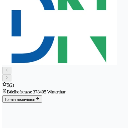
5
(2)
Büelhofstrasse 37
8405 Winterthur
Termin reservieren