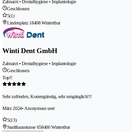
Zahnarzt • Dentalhygiene • Implantologie
Geschlossen
5
(1)
Lindenplatz 1
8408 Winterthur
Winti Dent GmbH
Zahnarzt • Dentalhygiene • Implantologie
Geschlossen
Top!!
Sehr zufrieden, Kostengünstig, sehr umgänglich!!!
März 2024
• Anonymous user
5
(13)
Stadthausstrasse 65
8400 Winterthur