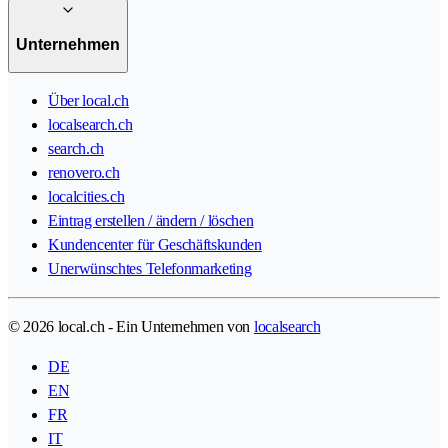
Unternehmen
Über local.ch
localsearch.ch
search.ch
renovero.ch
localcities.ch
Eintrag erstellen / ändern / löschen
Kundencenter für Geschäftskunden
Unerwünschtes Telefonmarketing
© 2026 local.ch - Ein Unternehmen von
localsearch
DE
EN
FR
IT