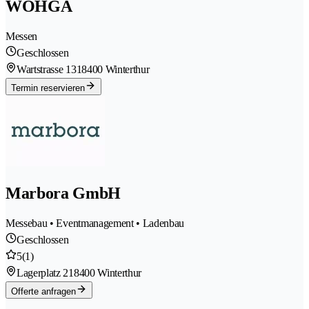
WOHGA
Messen
Geschlossen
Wartstrasse 131
8400 Winterthur
Termin reservieren
Marbora GmbH
Messebau • Eventmanagement • Ladenbau
Geschlossen
5
(1)
Lagerplatz 21
8400 Winterthur
Offerte anfragen