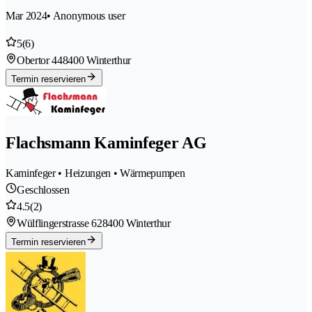
Mar 2024
• Anonymous user
5
(6)
Obertor 44
8400 Winterthur
Termin reservieren
Flachsmann Kaminfeger AG
Kaminfeger • Heizungen • Wärmepumpen
Geschlossen
4.5
(2)
Wülflingerstrasse 62
8400 Winterthur
Termin reservieren