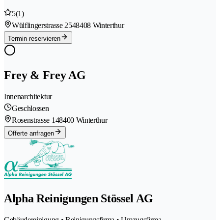
5
(1)
Wülflingerstrasse 254
8408 Winterthur
Termin reservieren
Frey & Frey AG
Innenarchitektur
Geschlossen
Rosenstrasse 14
8400 Winterthur
Offerte anfragen
Alpha Reinigungen Stössel AG
Gebäudereinigung • Reinigungsfirma • Umzugsfirma