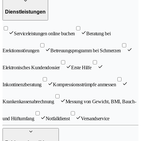
Dienstleistungen
Serviceleistungen online buchen
Beratung bei
Erektionsstörungen
Betreuungsprogramm bei Schmerzen
Elektronisches Kundendossier
Erste Hilfe
Inkontinenzberatung
Kompressionsstrümpfe anmessen
Krankenkassenabrechnung
Messung von Gewicht, BMI, Bauch-
und Hüftumfang
Notfalldienst
Versandservice