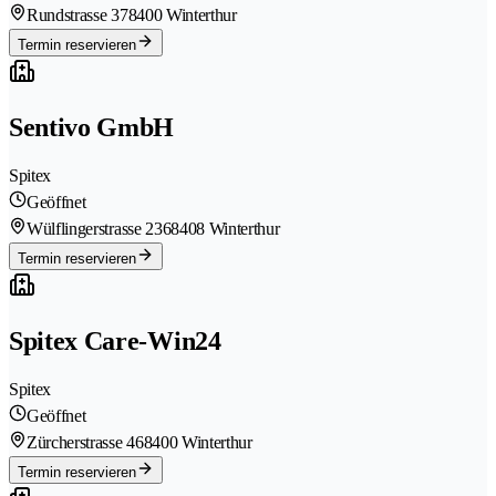
Rundstrasse 37
8400 Winterthur
Termin reservieren
Sentivo GmbH
Spitex
Geöffnet
Wülflingerstrasse 236
8408 Winterthur
Termin reservieren
Spitex Care-Win24
Spitex
Geöffnet
Zürcherstrasse 46
8400 Winterthur
Termin reservieren