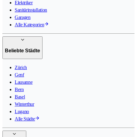
Elektriker
Sanitärinstallation
Garagen
Alle Kategorien
Beliebte Städte
Zürich
Genf
Lausanne
Bern
Basel
Winterthur
Lugano
Alle Städte