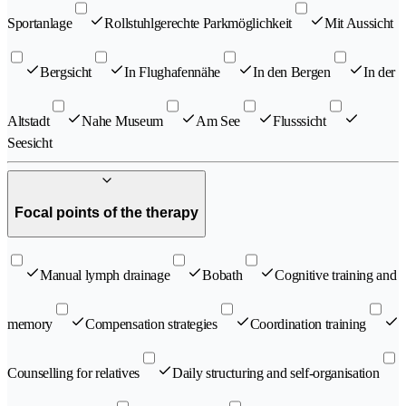
Sportanlage
Rollstuhlgerechte Parkmöglichkeit
Mit Aussicht
Bergsicht
In Flughafennähe
In den Bergen
In der
Altstadt
Nahe Museum
Am See
Flusssicht
Seesicht
Focal points of the therapy
Manual lymph drainage
Bobath
Cognitive training and
memory
Compensation strategies
Coordination training
Counselling for relatives
Daily structuring and self-organisation