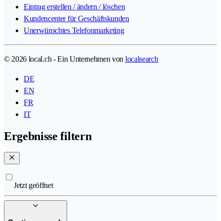
Eintrag erstellen / ändern / löschen
Kundencenter für Geschäftskunden
Unerwünschtes Telefonmarketing
© 2026 local.ch - Ein Unternehmen von
localsearch
DE
EN
FR
IT
Ergebnisse filtern
Jetzt geöffnet