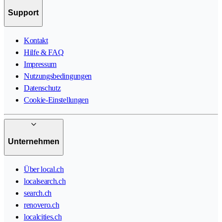
Support
Kontakt
Hilfe & FAQ
Impressum
Nutzungsbedingungen
Datenschutz
Cookie-Einstellungen
Unternehmen
Über local.ch
localsearch.ch
search.ch
renovero.ch
localcities.ch