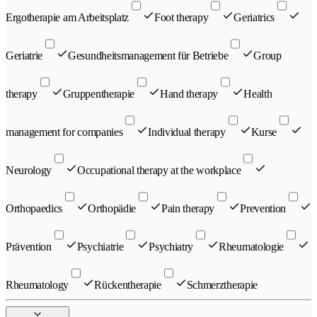
Ergotherapie am Arbeitsplatz
Foot therapy
Geriatrics
Geriatrie
Gesundheitsmanagement für Betriebe
Group
therapy
Gruppentherapie
Hand therapy
Health
management for companies
Individual therapy
Kurse
Neurology
Occupational therapy at the workplace
Orthopaedics
Orthopädie
Pain therapy
Prevention
Prävention
Psychiatrie
Psychiatry
Rheumatologie
Rheumatology
Rückentherapie
Schmerztherapie