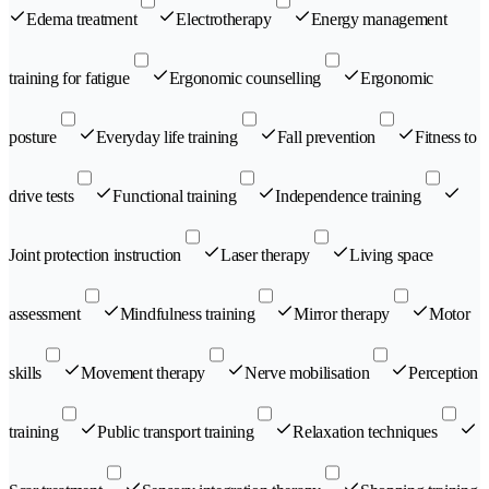
Edema treatment
Electrotherapy
Energy management
training for fatigue
Ergonomic counselling
Ergonomic
posture
Everyday life training
Fall prevention
Fitness to
drive tests
Functional training
Independence training
Joint protection instruction
Laser therapy
Living space
assessment
Mindfulness training
Mirror therapy
Motor
skills
Movement therapy
Nerve mobilisation
Perception
training
Public transport training
Relaxation techniques