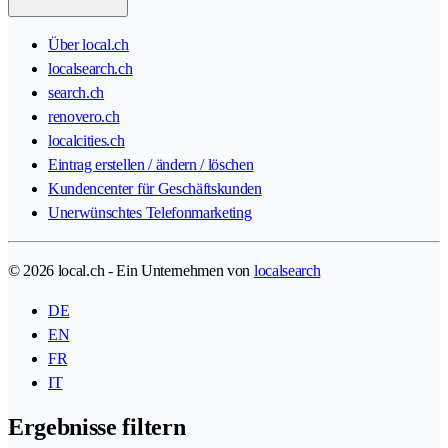
Über local.ch
localsearch.ch
search.ch
renovero.ch
localcities.ch
Eintrag erstellen / ändern / löschen
Kundencenter für Geschäftskunden
Unerwünschtes Telefonmarketing
© 2026 local.ch - Ein Unternehmen von
localsearch
DE
EN
FR
IT
Ergebnisse filtern