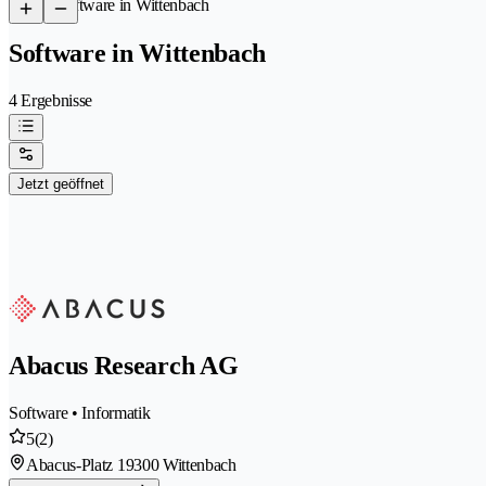
/
Software in Wittenbach
Software in Wittenbach
4 Ergebnisse
Jetzt geöffnet
Abacus Research AG
Software • Informatik
5
(2)
Abacus-Platz 1
9300 Wittenbach