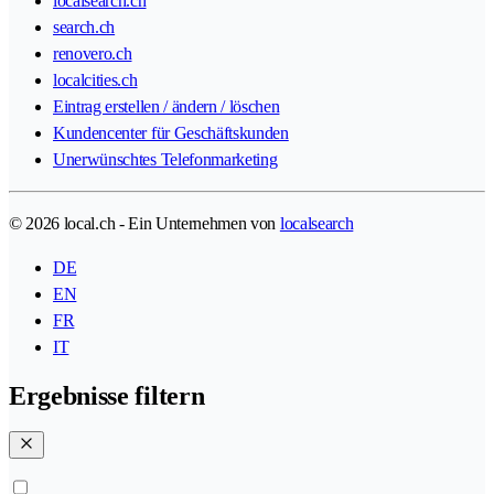
localsearch.ch
search.ch
renovero.ch
localcities.ch
Eintrag erstellen / ändern / löschen
Kundencenter für Geschäftskunden
Unerwünschtes Telefonmarketing
© 2026 local.ch - Ein Unternehmen von
localsearch
DE
EN
FR
IT
Ergebnisse filtern