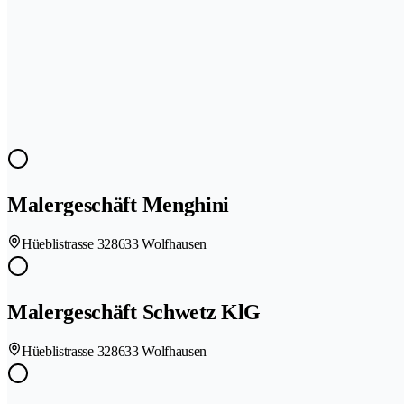
Malergeschäft Menghini
Hüeblistrasse 32
8633 Wolfhausen
Malergeschäft Schwetz KlG
Hüeblistrasse 32
8633 Wolfhausen