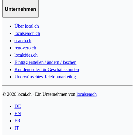
Unternehmen
Über local.ch
localsearch.ch
search.ch
renovero.ch
localcities.ch
Eintrag erstellen / ändern / löschen
Kundencenter für Geschäftskunden
Unerwünschtes Telefonmarketing
© 2026 local.ch - Ein Unternehmen von
localsearch
DE
EN
FR
IT