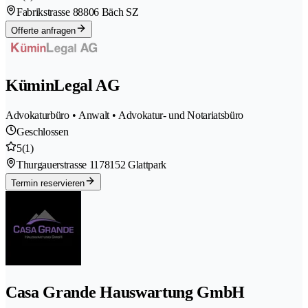
Fabrikstrasse 8
8806 Bäch SZ
Offerte anfragen
KüminLegal AG
Advokaturbüro • Anwalt • Advokatur- und Notariatsbüro
Geschlossen
5
(1)
Thurgauerstrasse 117
8152 Glattpark
Termin reservieren
Casa Grande Hauswartung GmbH