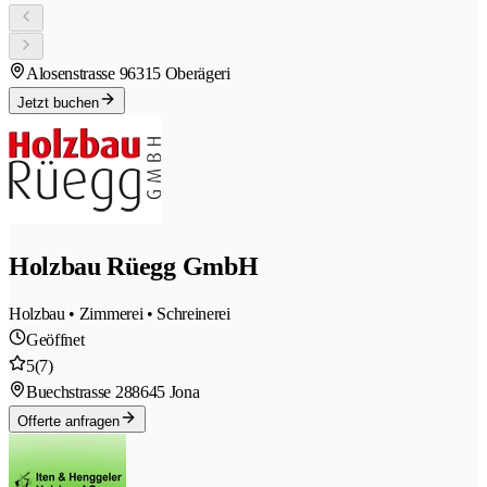
Alosenstrasse 9
6315 Oberägeri
Jetzt buchen
Holzbau Rüegg GmbH
Holzbau • Zimmerei • Schreinerei
Geöffnet
5
(7)
Buechstrasse 28
8645 Jona
Offerte anfragen