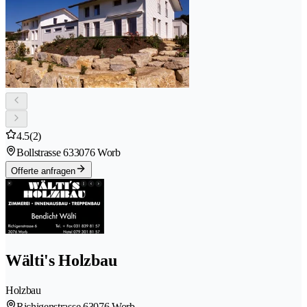
4.5
(2)
Bollstrasse 63
3076 Worb
Offerte anfragen
Wälti's Holzbau
Holzbau
Richigenstrasse 6
3076 Worb